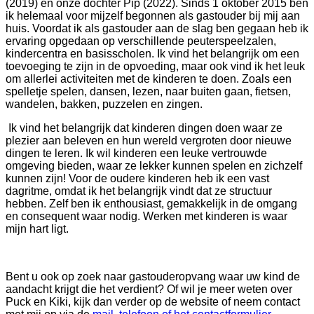
(2019) en onze dochter Pip (2022). Sinds 1 oktober 2015 ben
ik helemaal voor mijzelf begonnen als gastouder bij mij aan
huis. Voordat ik als gastouder aan de slag ben gegaan heb ik
ervaring opgedaan op verschillende peuterspeelzalen,
kindercentra en basisscholen. Ik vind het belangrijk om een
toevoeging te zijn in de opvoeding, maar ook vind ik het leuk
om allerlei activiteiten met de kinderen te doen. Zoals een
spelletje spelen, dansen, lezen, naar buiten gaan, fietsen,
wandelen, bakken, puzzelen en zingen.
Ik vind het belangrijk dat kinderen dingen doen waar ze
plezier aan beleven en hun wereld vergroten door nieuwe
dingen te leren. Ik wil kinderen een leuke vertrouwde
omgeving bieden, waar ze lekker kunnen spelen en zichzelf
kunnen zijn! Voor de oudere kinderen heb ik een vast
dagritme, omdat ik het belangrijk vindt dat ze structuur
hebben. Zelf ben ik enthousiast, gemakkelijk in de omgang
en consequent waar nodig. Werken met kinderen is waar
mijn hart ligt.
Bent u ook op zoek naar gastouderopvang waar uw kind de
aandacht krijgt die het verdient? Of wil je meer weten over
Puck en Kiki, kijk dan verder op de website of neem contact