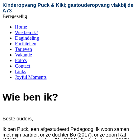
Kinderopvang Puck & Kiki; gastouderopvang vlakbij de
A73
Beregezellig
Home
Wie ben ik?
Dagindeling
Faciliteiten
Tarieven
Vakantie
Foto's
Contact
Links
Joyful Moments
Wie ben ik?
Beste ouders,
Ik ben Puck, e
en afgestudeerd Pedagoog. Ik woon samen
met mijn partner, onze dochter Bo (2017), onze zoon Raf