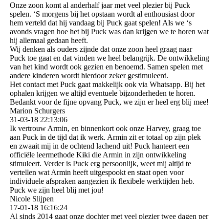
Onze zoon komt al anderhalf jaar met veel plezier bij Puck
spelen. ‘S morgens bij het opstaan wordt al enthousiast door
hem verteld dat hij vandaag bij Puck gaat spelen! Als we ‘s
avonds vragen hoe het bij Puck was dan krijgen we te horen wat
hij allemaal gedaan heeft.
Wij denken als ouders zijnde dat onze zoon heel graag naar
Puck toe gaat en dat vinden we heel belangrijk. De ontwikkeling
van het kind wordt ook gezien en benoemd. Samen spelen met
andere kinderen wordt hierdoor zeker gestimuleerd.
Het contact met Puck gaat makkelijk ook via Whatsapp. Bij het
ophalen krijgen we altijd eventuele bijzonderheden te horen.
Bedankt voor de fijne opvang Puck, we zijn er heel erg blij mee!
Marion Schurgers
31-03-18
22:13:06
Ik vertrouw Armin, en binnenkort ook onze Harvey, graag toe
aan Puck in de tijd dat ik werk. Armin zit er totaal op zijn plek
en zwaait mij in de ochtend lachend uit! Puck hanteert een
officiële leermethode Kiki die Armin in zijn ontwikkeling
stimuleert. Verder is Puck erg persoonlijk, weet mij altijd te
vertellen wat Armin heeft uitgespookt en staat open voor
individuele afspraken aangezien ik flexibele werktijden heb.
Puck we zijn heel blij met jou!
Nicole Slijpen
17-01-18
16:16:24
Al sinds 2014 gaat onze dochter met veel plezier twee dagen per