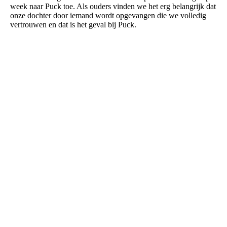
week naar Puck toe. Als ouders vinden we het erg belangrijk dat
onze dochter door iemand wordt opgevangen die we volledig
vertrouwen en dat is het geval bij Puck.
Bezoek ons op Facebook! Word een fan op onze
Facebookpagina om in aanmerking te komen voor speciale
voordelen.