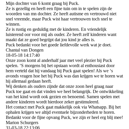
Mijn dochter van 6 komt graag bij Puck.
Ze is gezellig en heeft een fijne tuin om in te spelen zijn de
woorden van mn dochter. Ze heeft autisme en vertrouwd niet
snel vreemde, maar Puck wist haar vertrouwen toch snel te
winnen.
Ze is rustig en geduldig met de kinderen. En vriendelijk
luisterend oor voor mij als ouder. Ze heeft zelf kinderen want
maakt dat ze goed begrijpt dat jou kind je alles is.
Puck bedankt voor het goede liefdevolle werk wat je doet.
Chantal van Dongen
18-05-18
14:17:40
Onze zoon komt al anderhalf jaar met veel plezier bij Puck
spelen. ‘S morgens bij het opstaan wordt al enthousiast door
hem verteld dat hij vandaag bij Puck gaat spelen! Als we ‘s
avonds vragen hoe het bij Puck was dan krijgen we te horen wat
hij allemaal gedaan heeft.
Wij denken als ouders zijnde dat onze zoon heel graag naar
Puck toe gaat en dat vinden we heel belangrijk. De ontwikkeling
van het kind wordt ook gezien en benoemd. Samen spelen met
andere kinderen wordt hierdoor zeker gestimuleerd.
Het contact met Puck gaat makkelijk ook via Whatsapp. Bij het
ophalen krijgen we altijd eventuele bijzonderheden te horen.
Bedankt voor de fijne opvang Puck, we zijn er heel erg blij mee!
Marion Schurgers
31-03-18
22:13:06