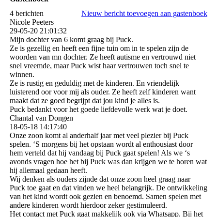
4 berichten
Nieuw bericht toevoegen aan gastenboek
Nicole Peeters
29-05-20
21:01:32
Mijn dochter van 6 komt graag bij Puck.
Ze is gezellig en heeft een fijne tuin om in te spelen zijn de
woorden van mn dochter. Ze heeft autisme en vertrouwd niet
snel vreemde, maar Puck wist haar vertrouwen toch snel te
winnen.
Ze is rustig en geduldig met de kinderen. En vriendelijk
luisterend oor voor mij als ouder. Ze heeft zelf kinderen want
maakt dat ze goed begrijpt dat jou kind je alles is.
Puck bedankt voor het goede liefdevolle werk wat je doet.
Chantal van Dongen
18-05-18
14:17:40
Onze zoon komt al anderhalf jaar met veel plezier bij Puck
spelen. ‘S morgens bij het opstaan wordt al enthousiast door
hem verteld dat hij vandaag bij Puck gaat spelen! Als we ‘s
avonds vragen hoe het bij Puck was dan krijgen we te horen wat
hij allemaal gedaan heeft.
Wij denken als ouders zijnde dat onze zoon heel graag naar
Puck toe gaat en dat vinden we heel belangrijk. De ontwikkeling
van het kind wordt ook gezien en benoemd. Samen spelen met
andere kinderen wordt hierdoor zeker gestimuleerd.
Het contact met Puck gaat makkelijk ook via Whatsapp. Bij het