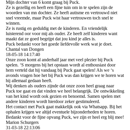
Mijn dochter van 6 komt graag bij Puck.
Ze is gezellig en heeft een fijne tuin om in te spelen zijn de
woorden van mn dochter. Ze heeft autisme en vertrouwd niet
snel vreemde, maar Puck wist haar vertrouwen toch snel te
winnen.
Ze is rustig en geduldig met de kinderen. En vriendelijk
luisterend oor voor mij als ouder. Ze heeft zelf kinderen want
maakt dat ze goed begrijpt dat jou kind je alles is.
Puck bedankt voor het goede liefdevolle werk wat je doet.
Chantal van Dongen
18-05-18
14:17:40
Onze zoon komt al anderhalf jaar met veel plezier bij Puck
spelen. ‘S morgens bij het opstaan wordt al enthousiast door
hem verteld dat hij vandaag bij Puck gaat spelen! Als we ‘s
avonds vragen hoe het bij Puck was dan krijgen we te horen wat
hij allemaal gedaan heeft.
Wij denken als ouders zijnde dat onze zoon heel graag naar
Puck toe gaat en dat vinden we heel belangrijk. De ontwikkeling
van het kind wordt ook gezien en benoemd. Samen spelen met
andere kinderen wordt hierdoor zeker gestimuleerd.
Het contact met Puck gaat makkelijk ook via Whatsapp. Bij het
ophalen krijgen we altijd eventuele bijzonderheden te horen.
Bedankt voor de fijne opvang Puck, we zijn er heel erg blij mee!
Marion Schurgers
31-03-18
22:13:06