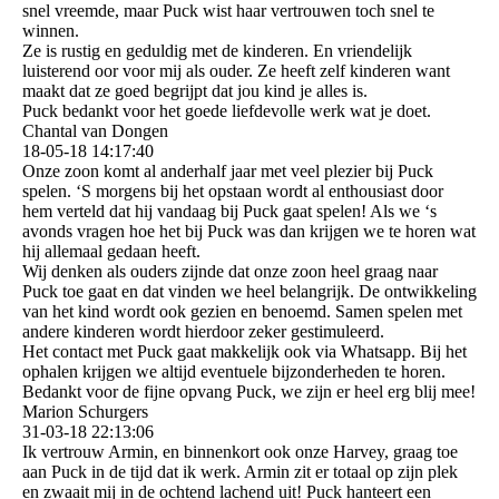
snel vreemde, maar Puck wist haar vertrouwen toch snel te
winnen.
Ze is rustig en geduldig met de kinderen. En vriendelijk
luisterend oor voor mij als ouder. Ze heeft zelf kinderen want
maakt dat ze goed begrijpt dat jou kind je alles is.
Puck bedankt voor het goede liefdevolle werk wat je doet.
Chantal van Dongen
18-05-18
14:17:40
Onze zoon komt al anderhalf jaar met veel plezier bij Puck
spelen. ‘S morgens bij het opstaan wordt al enthousiast door
hem verteld dat hij vandaag bij Puck gaat spelen! Als we ‘s
avonds vragen hoe het bij Puck was dan krijgen we te horen wat
hij allemaal gedaan heeft.
Wij denken als ouders zijnde dat onze zoon heel graag naar
Puck toe gaat en dat vinden we heel belangrijk. De ontwikkeling
van het kind wordt ook gezien en benoemd. Samen spelen met
andere kinderen wordt hierdoor zeker gestimuleerd.
Het contact met Puck gaat makkelijk ook via Whatsapp. Bij het
ophalen krijgen we altijd eventuele bijzonderheden te horen.
Bedankt voor de fijne opvang Puck, we zijn er heel erg blij mee!
Marion Schurgers
31-03-18
22:13:06
Ik vertrouw Armin, en binnenkort ook onze Harvey, graag toe
aan Puck in de tijd dat ik werk. Armin zit er totaal op zijn plek
en zwaait mij in de ochtend lachend uit! Puck hanteert een