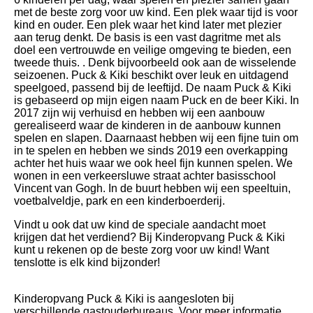
met de beste zorg voor uw kind. Een plek waar tijd is voor
kind en ouder. Een plek waar het kind later met plezier
aan terug denkt. De basis is een vast dagritme met als
doel een vertrouwde en veilige omgeving te bieden, een
tweede thuis. . Denk bijvoorbeeld ook aan de wisselende
seizoenen. Puck & Kiki beschikt over leuk en uitdagend
speelgoed, passend bij de leeftijd. De naam Puck & Kiki
is gebaseerd op mijn eigen naam Puck en de beer Kiki. In
2017 zijn wij verhuisd en hebben wij een aanbouw
gerealiseerd waar de kinderen in de aanbouw kunnen
spelen en slapen. Daarnaast hebben wij een fijne tuin om
in te spelen en hebben we sinds 2019 een overkapping
achter het huis waar we ook heel fijn kunnen spelen. We
wonen in een verkeersluwe straat achter basisschool
Vincent van Gogh. In de buurt hebben wij een speeltuin,
voetbalveldje, park en een kinderboerderij.
Vindt u ook dat uw kind de speciale aandacht moet
krijgen dat het verdiend? Bij Kinderopvang Puck & Kiki
kunt u rekenen op de beste zorg voor uw kind! Want
tenslotte is elk kind bijzonder!
Kinderopvang Puck & Kiki is aangesloten bij
verschillende gastouderbureaus. Voor meer informatie